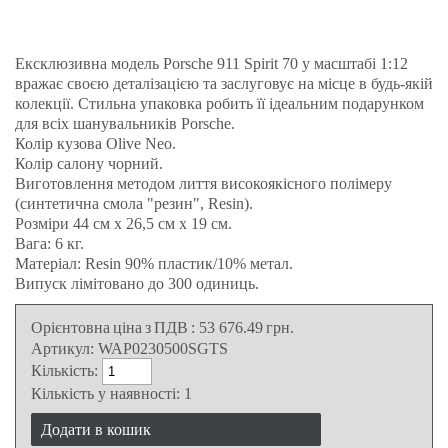
Ексклюзивна модель Porsche 911 Spirit 70 у масштабі 1:12
вражає своєю деталізацією та заслуговує на місце в будь-якій
колекції. Стильна упаковка робить її ідеальним подарунком
для всіх шанувальників Porsche.
Колір кузова Olive Neo.
Колір салону чорний.
Виготовлення методом лиття високоякісного полімеру
(синтетична смола "резин", Resin).
Розміри 44 см x 26,5 см x 19 см.
Вага: 6 кг.
Матеріал: Resin 90% пластик/10% метал.
Випуск лімітовано до 300 одиниць.
Орієнтовна ціна з ПДВ
:
53 676.49
грн.
Артикул:
WAP0230500SGTS
Кількість:
Кількість у наявності:
1
Додати в кошик