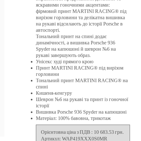
яскравими гоночними акцентами:
фірмовий принт MARTINI RACING® під
вирізом горловини та делікатна вишивка
на рукаві відсилають до історії Porsche в
автоспорті.
Тональний принт на спині додає
динамічності, а вишивка Porsche 936
Spyder на капюшоні й шеврон №6 на
рукаві завершують образ.
Унісекс худі прямого крою
Принт MARTINI RACING® під вирізом
горловини
Тональний принт MARTINI RACING® на
спині
Кишеня-кенгуру
Шеврон №6 на рукаві та принт із гоночної
історії
Вишивка Porsche 936 Spyder на капюшоні
Матеріал: 100% бавовна, трикотаж
Орієнтовна ціна з ПДВ
:
10 683.53
грн.
Артикул:
WAP419XXX0S0MR