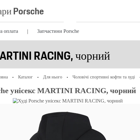
ари Porsche
а оплата
Запчастини Porsche
MARTINI RACING, чорний
овна
Каталог
Для нього
Чоловічі спортивні кофти та худі
sche унісекс MARTINI RACING, чорний