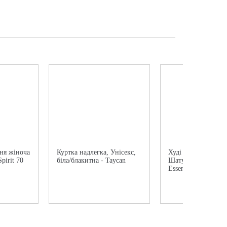
ня жіноча
Куртка надлегка, Унісекс,
Худі чоловічий Por
Spirit 70
біла/блакитна - Taycan
Шатун 911 бордов
Essential