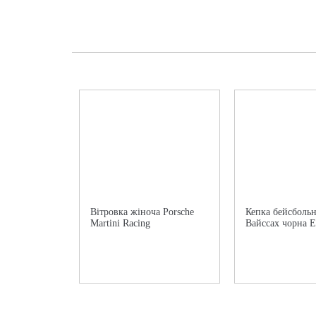
Вітровка жіноча Porsche
Кепка бейсбольн
Martini Racing
Вайссах чорна Es