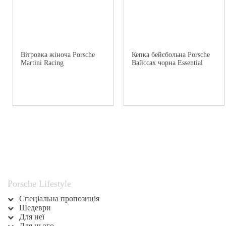
Вітровка жіноча Porsche
Кепка бейсбольна Porsche
Martini Racing
Вайссах чорна Essential
Porsche Lifestyle
Спеціальна пропозиція
Шедеври
Для неї
Для нього