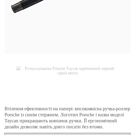
Втілення ефективності на папері: високоякісна ручка-роллер
Porsche із синім стержнем. Логотип Porsche і назва моделі
Taycan прикрашають ковпачок ручки. ЇЇ ергономічний
дизайн дозволяє навіть довго писати без втоми.