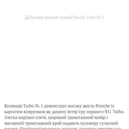
Колекція Turbo № 1 демонструє високу якість Porsche із
картатим візерунком як данину інтер’єру першого 911 Turbo.
Злегка вирізані плечі, широкий трикотажний комір і
масивний трикотажний край надають пуловеру сучасний
вигляд. Особливої родзинки додають сюжетна етикетка на