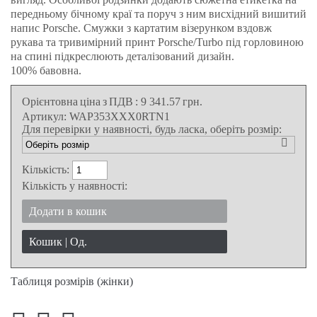
передньому бічному краї та поруч з ним висхідний вишитий
напис Porsche. Смужки з картатим візерунком вздовж
рукава та тривимірний принт Porsche/Turbo під горловиною
на спині підкреслюють деталізований дизайн.
100% бавовна.
Орієнтовна ціна з ПДВ
:
9 341.57
грн.
Артикул:
WAP353XXX0RTN1
Для перевірки у наявності, будь ласка, оберіть розмір:
Кількість:
Кількість у наявності:
Додати в кошик
Кошик |
Од.
Таблиця розмірів (жінки)