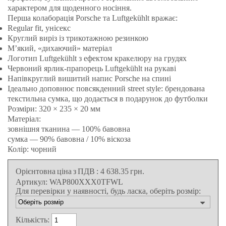
характером для щоденного носіння.
Перша колаборація Porsche та Luftgekühlt вражає:
Regular fit, унісекс
Круглий виріз із трикотажною резинкою
М’який, «дихаючий» матеріал
Логотип Luftgekühlt з ефектом кракелюру на грудях
Червоний ярлик-прапорець Luftgekühlt на рукаві
Напівкруглий вишитий напис Porsche на спині
Ідеально доповнює повсякденний street style: брендована
текстильна сумка, що додається в подарунок до футболки
Розміри: 320 × 235 × 20 мм
Матеріал:
зовнішня тканина — 100% бавовна
сумка — 90% бавовна / 10% віскоза
Колір: чорний
Орієнтовна ціна з ПДВ
:
4 638.35
грн.
Артикул:
WAP800XXX0TFWL
Для перевірки у наявності, будь ласка, оберіть розмір:
Кількість: