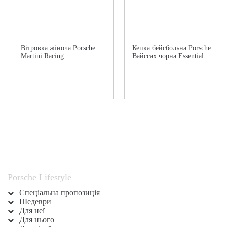
Вітровка жіноча Porsche
Кепка бейсбольна Porsche
Martini Racing
Вайссах чорна Essential
Porsche Lifestyle
Спеціальна пропозиція
Шедеври
Для неї
Для нього