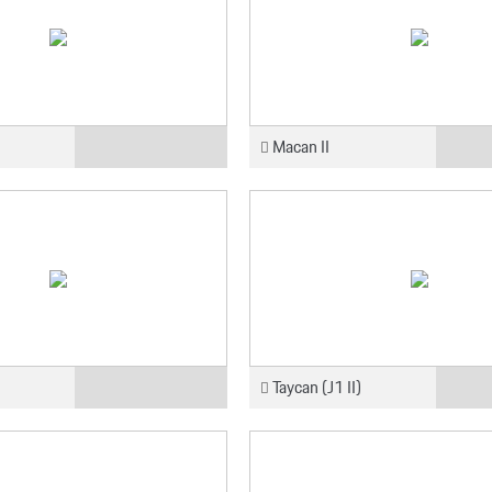
Macan II
Taycan (J1 II)