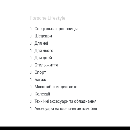
Porsche Lifestyle
Спеціальна пропозиція
Шедеври
Для неї
Для нього
Для дітей
Стиль життя
Спорт
Багаж
Масштабні моделі авто
Колекції
Технічні аксесуари та обладнання
Аксесуари на класичні автомобілі