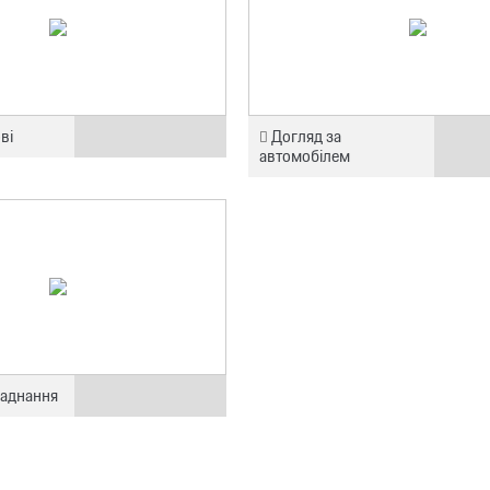
ві
Догляд за
автомобілем
аднання