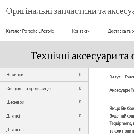
Оригінальні запчастини та аксесу
Каталог Porsche Lifestyle
Контакти
Доставка та 
Технічні аксесуари та
Новинки
Ви тут:
Голо
Спеціальна пропозиція
Аксесуари P
Шедеври
Якщо Ви бажа
Для неї
буде найкращ
Tequipment, 
Для нього
також практи