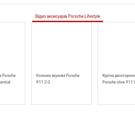
Відео аксесуарів Porsche Lifestyle
а Porsche
Колонка звукова Porsche
Куртка двосторонн
ential
911 2.0
Porsche olive 911 S