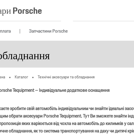
ари Porsche
оплата
Запчастини Porsche
 обладнання
вна
Каталог
Технічні аксесуари та обладнання
orsche Tequipment – Індивідуальне додаткове оснащення
єте зробити свій автомобіль індивідуальним чи знайти ідеальні засоб
им обрати аксесуари Porsche Tequipment. Тут Ви зможете знайти інди
пропозиція яких варіюється від чохла на автомобіль до килимків у сал
чне обладнання, як то система транспортування на даху чи дитячі кріс