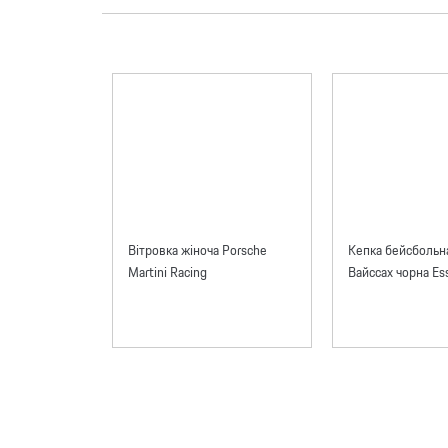
Вітровка жіноча Porsche
Кепка бейсбольн
Martini Racing
Вайссах чорна Ess