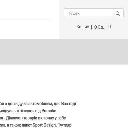
Кошик
0
Од.
и з догляду за автомобілем, для Вас тоді
відуальні рішення від Porsche
он. Діапазон товарів включає у себе
ла, а також пакет Sport Design. Футляр