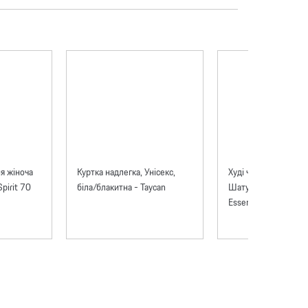
я жіноча
Куртка надлегка, Унісекс,
Худі чоловічий Pors
pirit 70
біла/блакитна - Taycan
Шатун 911 бордов
Essential