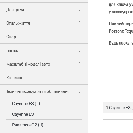
для ключа у 
Для дітей
у аксесуарах
Стиль життя
Повний пере
Porsche Teq
Спорт
Будь ласка,
Багаж
Масштабні моделі авто
Колекції
Технічні аксесуари та обладнання
Cayenne E3 (II)
Cayenne E3 (
Cayenne E3
Panamera G2 (II)