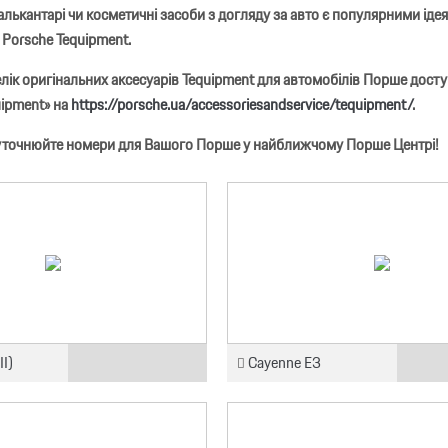
алькантарі чи косметичні засоби з догляду за авто є популярними ід
 Porsche Tequipment.
лік оригінальних аксесуарів Tequipment для автомобілів Порше дост
uipment» на
https://porsche.ua/accessoriesandservice/tequipment/
.
 уточнюйте номери для Вашого Порше у найближчому Порше Центрі!
II)
Cayenne E3