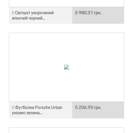
Світшот укорочений
5 980.31 грн.
жіночий чорний...
Футболка Porsche Urban
5 206.93 грн.
унісекс зелена...