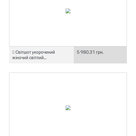
Світшот укорочений
5 980.31 грн.
жіночий світлий...