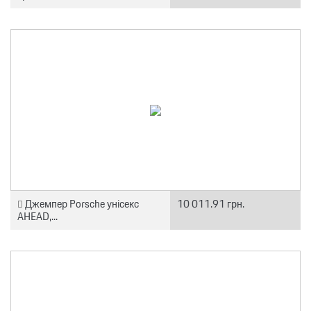
Джемпер Porsche унісекс
10 011.91 грн.
AHEAD,...