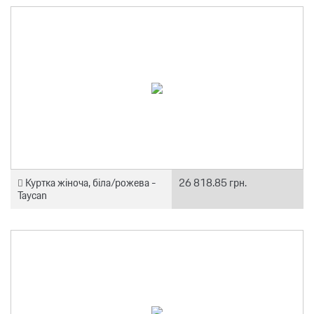
Куртка жіноча, біла/рожева -
26 818.85 грн.
Taycan