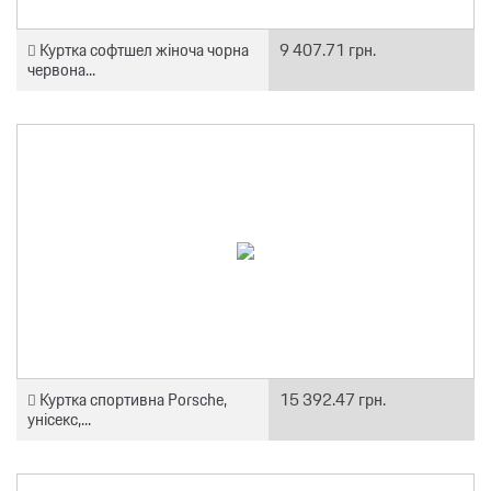
Куртка софтшел жіноча чорна
9 407.71 грн.
червона...
Куртка спортивна Porsche,
15 392.47 грн.
унісекс,...