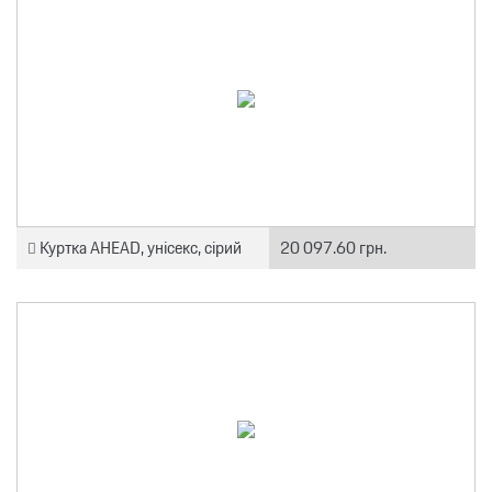
Куртка AHEAD, унісекс, сірий
20 097.60 грн.