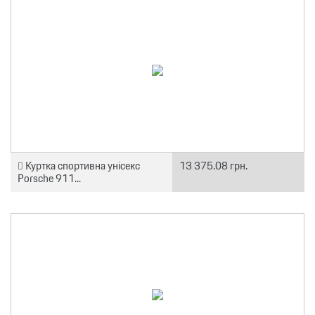
Куртка спортивна унісекс
13 375.08 грн.
Porsche 911...