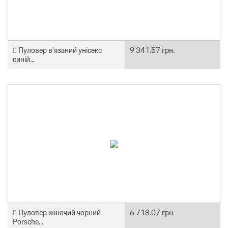
Пуловер в'язаний унісекс
9 341.57 грн.
синій...
Пуловер жіночий чорний
6 718.07 грн.
Porsche...