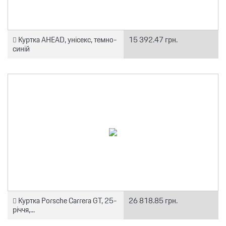
Куртка AHEAD, унісекс, темно-
15 392.47 грн.
синій
Куртка Porsche Carrera GT, 25-
26 818.85 грн.
річчя,...