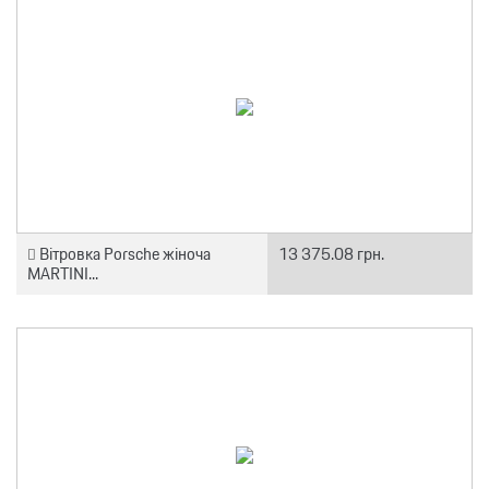
Вітровка Porsche жіноча
13 375.08 грн.
MARTINI...