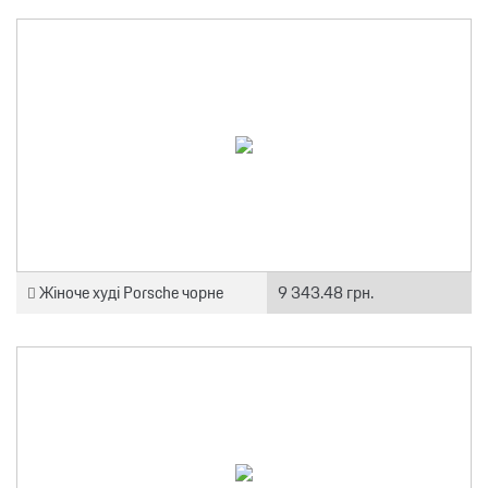
Жіноче худі Porsche чорне
9 343.48 грн.