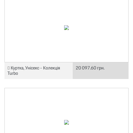
Куртка, Унісекс - Колекція
20 097.60 грн.
Turbo