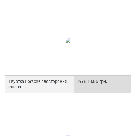
Куртка Porsche двостороння
26 818.85 грн.
жіноча...