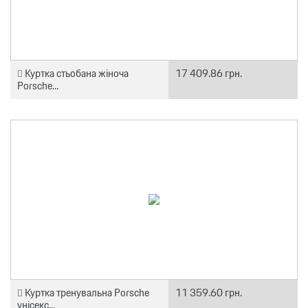
Куртка стьобана жіноча
17 409.86 грн.
Porsche...
Куртка тренувальна Porsche
11 359.60 грн.
унісекс...