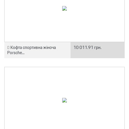
Кофта спортивна жіноча
10 011.91 грн.
Porsche...