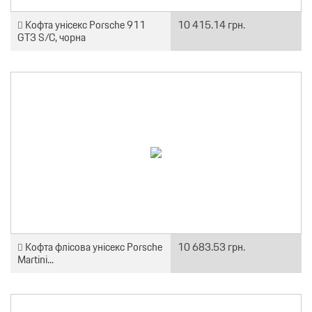
Кофта унісекс Porsche 911
10 415.14 грн.
GT3 S/C, чорна
Кофта флісова унісекс Porsche
10 683.53 грн.
Martini...