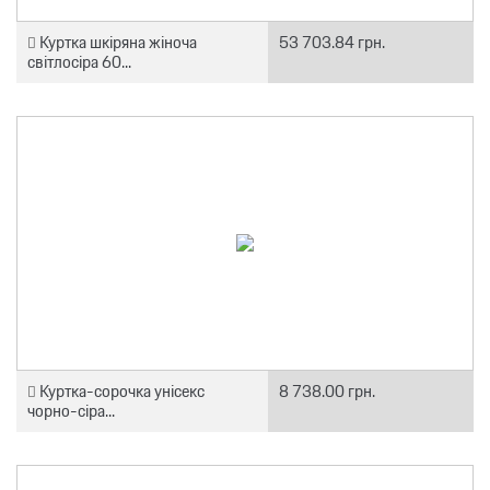
Куртка шкіряна жіноча
53 703.84 грн.
світлосіра 60...
Куртка-сорочка унісекс
8 738.00 грн.
чорно-сіра...