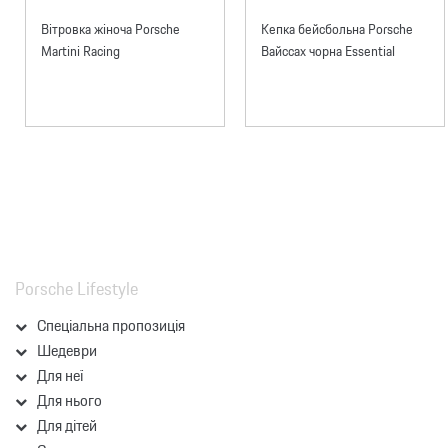
Вітровка жіноча Porsche
Кепка бейсбольна Porsche
Martini Racing
Вайссах чорна Essential
Porsche Lifestyle
Спеціальна пропозиція
Шедеври
Для неї
Для нього
Для дітей