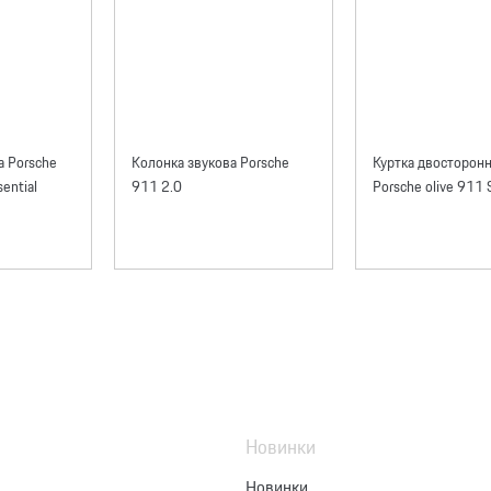
а Porsche
Колонка звукова Porsche
Куртка двосторонн
ential
911 2.0
Porsche olive 911 S
Новинки
Новинки