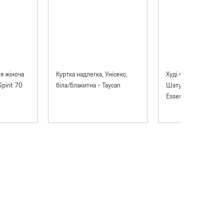
я жіноча
Куртка надлегка, Унісекс,
Худі чоловічий Pors
pirit 70
біла/блакитна - Taycan
Шатун 911 бордов
Essential