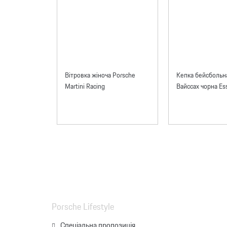
Вітровка жіноча Porsche
Кепка бейсбольн
Martini Racing
Вайссах чорна Ess
Porsche Lifestyle
Спеціальна пропозиція