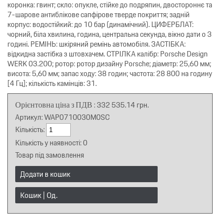
коронка: гвинт; скло: опукле, стійке до подряпин, двостороннє та
7-шарове антиблікове сапфірове тверде покриття; задній
корпус: водостійкий: до 10 бар (динамічний). ЦИФЕРБЛАТ:
чорний, біла хвилина, година, центральна секунда, вікно дати о 3
годині. РЕМІНЬ: шкіряний ремінь автомобіля. ЗАСТІБКА:
відкидна застібка з штовхачем. СТРІЛКА калібр: Porsche Design
WERK 03.200; ротор: ротор дизайну Porsche; діаметр: 25,60 мм;
висота: 5,60 мм; запас ходу: 38 годин; частота: 28 800 на годину
[4 Гц]; кількість камінців: 31.
Орієнтовна ціна з ПДВ
:
332 535.14
грн.
Артикул:
WAP0710030M0SC
Кількість:
Кількість у наявності:
0
Товар під замовлення
Додати в кошик
Кошик |
Од.