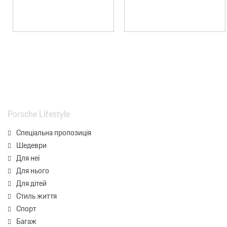
Porsche Lifestyle
Спеціальна пропозиція
Шедеври
Для неї
Для нього
Для дітей
Стиль життя
Спорт
Багаж