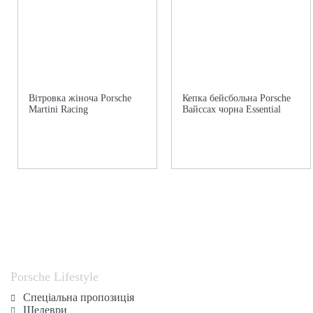
Вітровка жіноча Porsche
Кепка бейсбольна Porsche
Martini Racing
Вайссах чорна Essential
Porsche Lifestyle
Спеціальна пропозиція
Шедеври