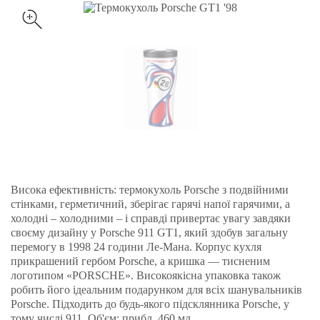
Висока ефективність: термокухоль Porsche з подвійними
стінками, герметичний, зберігає гарячі напої гарячими, а
холодні – холодними – і справді привертає увагу завдяки
своєму дизайну у Porsche 911 GT1, який здобув загальну
перемогу в 1998 24 години Ле-Мана. Корпус кухля
прикрашений гербом Porsche, а кришка — тисненим
логотипом «PORSCHE». Високоякісна упаковка також
робить його ідеальним подарунком для всіх шанувальників
Porsche. Підходить до будь-якого підсклянника Porsche, у
тому числі 911. Об'єм: прибл. 460 мл.