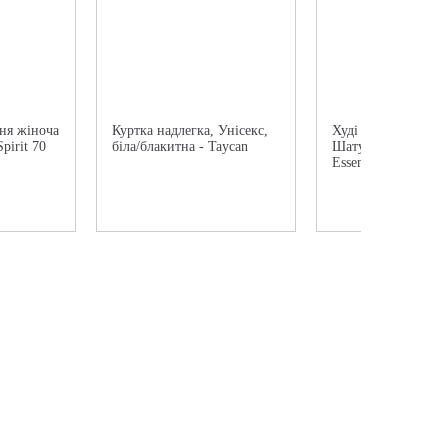
ня жіноча
Куртка надлегка, Унісекс,
Худі чоловічий Por
Spirit 70
біла/блакитна - Taycan
Шатун 911 бордов
Essential