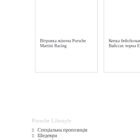
Вітровка жіноча Porsche
Кепка бейсбольн
Martini Racing
Вайссах чорна Es
Porsche Lifestyle
Спеціальна пропозиція
Шедеври