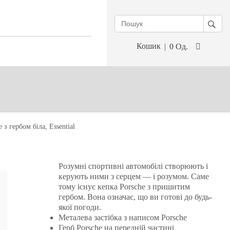
Кошик
0
Од.
 з гербом біла, Essential
Розумні спортивні автомобілі створюють і
керують ними з серцем — і розумом. Саме
тому існує кепка Porsche з пришитим
гербом. Вона означає, що ви готові до будь-
якої погоди.
Металева застібка з написом Porsche
Герб Porsche на передній частині