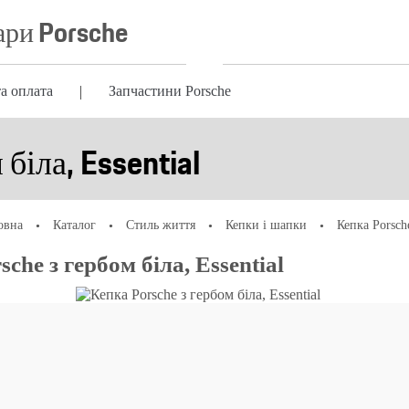
ари Porsche
а оплата
Запчастини Porsche
біла, Essential
овна
Каталог
Стиль життя
Кепки і шапки
Кепка Porsche
che з гербом біла, Essential